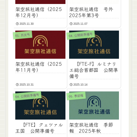
架空旅社通信（2025
架空旅社通信 号外
年12月号）
2025年第3号
2025.11.30
2025.11.07
04. 公開前準備号
01. 月次号
架空旅社通信（2025
【FTE-F】ルミナリ
年11月号）
エ総合首都国 公開準
備号
2025.10.31
2025.10.14
04. 公開前準備号
05. 季節報
【FTE】クェツァル
架空旅社通信 季節
王国 公開準備号
報 2025年秋