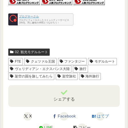
ブログサークル
ブログにフォーカスしたコミュニティーサービス
(SNS)。同じ趣味の仲間とつながろう！
02. 観光モデルルート
FTE
クェツァル王国
ファンタジー
モデルルート
ヴェリディアン・エクスパンス大陸
旅行
架空の国を旅してみたら
架空旅社
海外旅行
シェアする
X
Facebook
はてブ
LINE
コピー