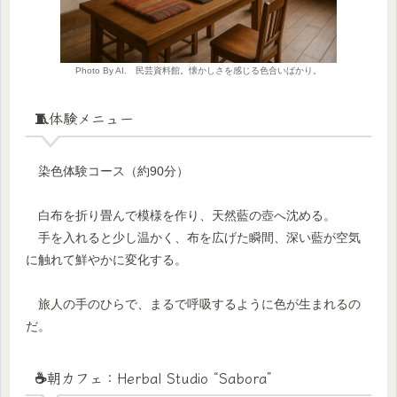
Photo By AI. 民芸資料館。懐かしさを感じる色合いばかり。
🧵体験メニュー
染色体験コース（約90分）
白布を折り畳んで模様を作り、天然藍の壺へ沈める。
手を入れると少し温かく、布を広げた瞬間、深い藍が空気
に触れて鮮やかに変化する。
旅人の手のひらで、まるで呼吸するように色が生まれるの
だ。
☕️朝カフェ：Herbal Studio “Sabora”