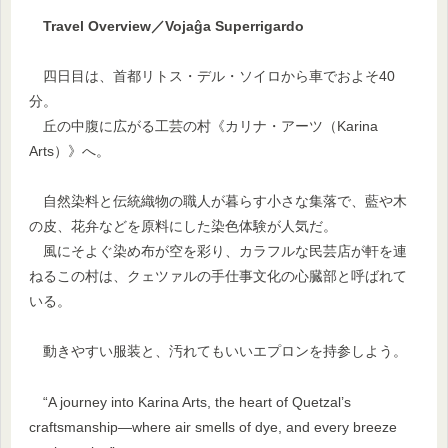
Travel Overview／Vojaĝa Superrigardo
四日目は、首都リトス・デル・ソイロから車でおよそ40
分。
丘の中腹に広がる工芸の村《カリナ・アーツ（Karina
Arts）》へ。
自然染料と伝統織物の職人が暮らす小さな集落で、藍や木
の皮、花弁などを原料にした染色体験が人気だ。
風にそよぐ染め布が空を彩り、カラフルな民芸店が軒を連
ねるこの村は、クェツァルの手仕事文化の心臓部と呼ばれて
いる。
動きやすい服装と、汚れてもいいエプロンを持参しよう。
“A journey into Karina Arts, the heart of Quetzal’s
craftsmanship—where air smells of dye, and every breeze