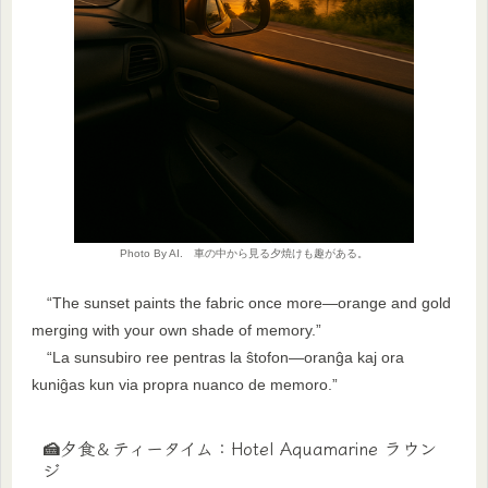
Photo By AI. 車の中から見る夕焼けも趣がある。
“The sunset paints the fabric once more—orange and gold
merging with your own shade of memory.”
“La sunsubiro ree pentras la ŝtofon—oranĝa kaj ora
kuniĝas kun via propra nuanco de memoro.”
🍰夕食＆ティータイム：Hotel Aquamarine ラウン
ジ