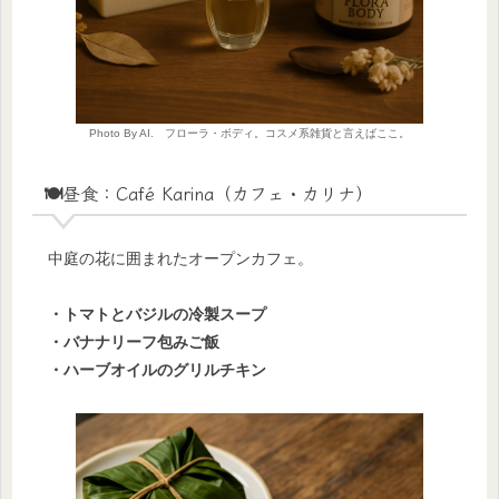
Photo By AI. フローラ・ボディ。コスメ系雑貨と言えばここ。
🍽昼食：Café Karina（カフェ・カリナ）
中庭の花に囲まれたオープンカフェ。
・トマトとバジルの冷製スープ
・バナナリーフ包みご飯
・ハーブオイルのグリルチキン