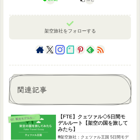
架空旅社をフォローする
関連記事
【FTE】クェツァル◇5日間モ
0
2. 観光モデルルート
デルルート【架空の国を旅して
みたら】
🌐架空旅社：クェツァル王国 5日間モデ