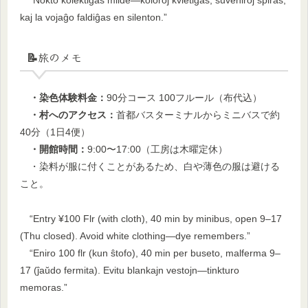
“Nokto kolektiĝas milde—koloroj kvietiĝas, suveniroj spiras,
kaj la vojaĝo faldiĝas en silenton.”
📝旅のメモ
・染色体験料金：
90分コース 100フルール（布代込）
・村へのアクセス：
首都バスターミナルからミニバスで約
40分（1日4便）
・開館時間：
9:00〜17:00（工房は木曜定休）
・染料が服に付くことがあるため、白や薄色の服は避ける
こと。
“Entry ¥100 Flr (with cloth), 40 min by minibus, open 9–17
(Thu closed). Avoid white clothing—dye remembers.”
“Eniro 100 flr (kun ŝtofo), 40 min per buseto, malferma 9–
17 (ĵaŭdo fermita). Evitu blankajn vestojn—tinkturo
memoras.”