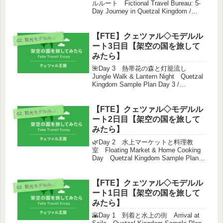
ルルート Fictional Travel Bureau: 5-
Day Journey in Quetzal Kingdom /
Fikcia Vojaĝoficejo: 5-Taga Vojaĝo e...
【FTE】クェツァル◇モデルル
0
2. 観光モデルルート
ート3日目【架空の国を旅して
みたら】
🌺Day 3 熱帯花の森と灯籠流し
Jungle Walk & Lantern Night Quetzal
Kingdom Sample Plan Day 3 /
Specimena Plano de Regno de Kvecal
Tag...
【FTE】クェツァル◇モデルル
0
2. 観光モデルルート
ート2日目【架空の国を旅して
みたら】
🌿Day 2 水上マーケットと料理教
室 Floating Market & Home Cooking
Day Quetzal Kingdom Sample Plan
Day 2 / Specimena Plano de Regno de
K...
【FTE】クェツァル◇モデルル
0
2. 観光モデルルート
ート1日目【架空の国を旅して
みたら】
🌇Day 1 到着と水上の街 Arrival at