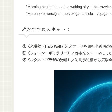
“Morning begins beneath a waking sky—the traveler steps
“Mateno komenciĝas sub vekiĝanta ĉielo—vojaĝanto p
📍おすすめスポット：
①《光環壁（Halo Wall）》
／プラザを囲む半透明の
②《フォトン・ギャラリー》
／都市光をテーマにし
③《ルクス・プラザの光路》
／透明歩道橋から広場