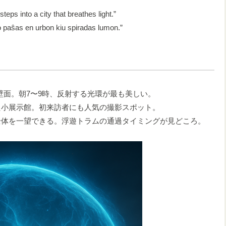
 into a city that breathes light.”
aŝas en urbon kiu spiradas lumon.”
壁面。朝7〜9時、反射する光環が最も美しい。
た小展示館。初来訪者にも人気の撮影スポット。
全体を一望できる。浮遊トラムの通過タイミングが見どころ。