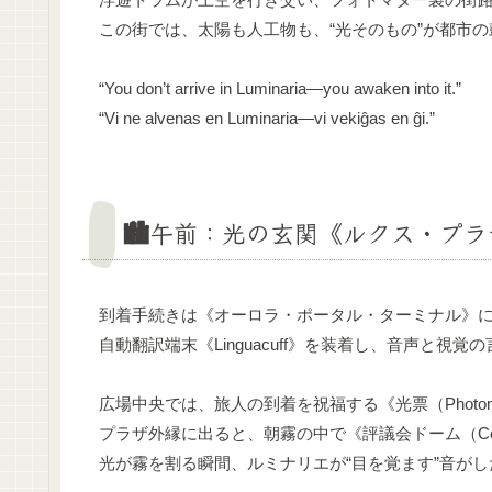
この街では、太陽も人工物も、“光そのもの”が都市の
“You don’t arrive in Luminaria—you awaken into it.”
“Vi ne alvenas en Luminaria—vi vekiĝas en ĝi.”
🏙午前：光の玄関《ルクス・プラ
到着手続きは《オーロラ・ポータル・ターミナル》
自動翻訳端末《Linguacuff》を装着し、音声と視覚
広場中央では、旅人の到着を祝福する《光票（Photon
プラザ外縁に出ると、朝霧の中で《評議会ドーム（Coun
光が霧を割る瞬間、ルミナリエが“目を覚ます”音がし