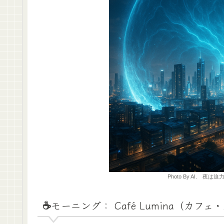
Photo By AI. 
☕️モーニング： Café Lumina（カフ