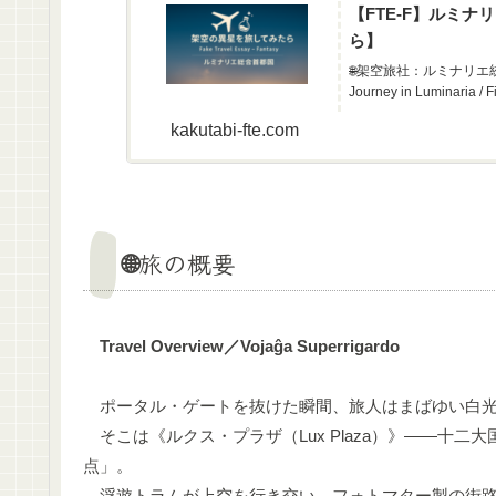
【FTE-F】ルミ
ら】
🌐架空旅社：ルミナリエ統合首都
Journey in Luminaria / F
kakutabi-fte.com
🌐旅の概要
Travel Overview／Vojaĝa Superrigardo
ポータル・ゲートを抜けた瞬間、旅人はまばゆい白光
そこは《ルクス・プラザ（Lux Plaza）》――十
点」。
浮遊トラムが上空を行き交い、フォトマター製の街路