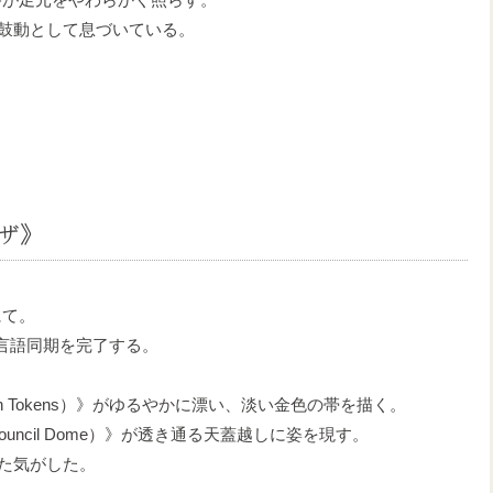
鼓動として息づいている。
ザ》
にて。
の言語同期を完了する。
 Tokens）》がゆるやかに漂い、淡い金色の帯を描く。
cil Dome）》が透き通る天蓋越しに姿を現す。
た気がした。