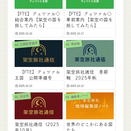
【FTE】クェツァル◇
【FTE】クェツァル◇
総合案内【架空の国を
事前案内【架空の国を
旅してみたら】
旅してみたら】
2025.10.19
2025.10.17
04. 公開前準備号
05. 季節報
【FTE】クェツァル
架空旅社通信 季節
王国 公開準備号
報 2025年秋
2025.10.13
2025.10.12
02. 編集者ノート
01. 月次号
架空旅社通信（2025
世界のどこかにある国
年10月）
たち